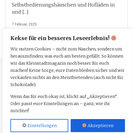
Selbstbedienungshäuschen und Hofläden in
und […]
7 Februar, 2025
Kekse für ein besseres Leseerlebnis!
Wir nutzen Cookies – nicht zum Naschen, sondern um
herauszufinden, was euch am besten gefällt. So können
wir das Kleinstadtmagazin noch besser für euch
machen! Keine Sorge, eure Daten bleiben sicher und wir
Impressum
verkaufen nichts an den Meistbietenden (auch nicht für
Datenschutzerklärung
Schokolade).
Wenn das für euch okay ist, klickt auf „Akzeptieren“.
Mediadaten
Oder passt eure Einstellungen an – ganz, wie ihr
möchtet!
Einstellungen
Akzeptieren
Lokaljournalismus neu gedacht.
|
Aus dem Herzen von Enger.