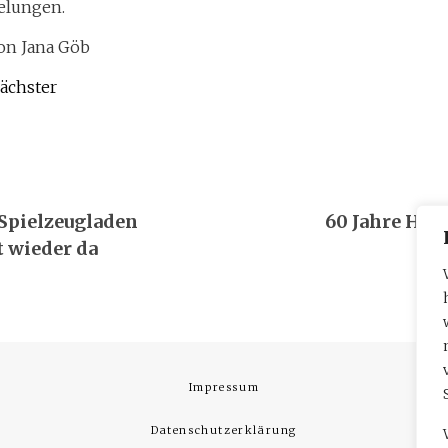
elungen.
on Jana Göb
ächster
navigation
 Spielzeugladen
60 Jahre Han
 wieder da
Impressum
Datenschutzerklärung