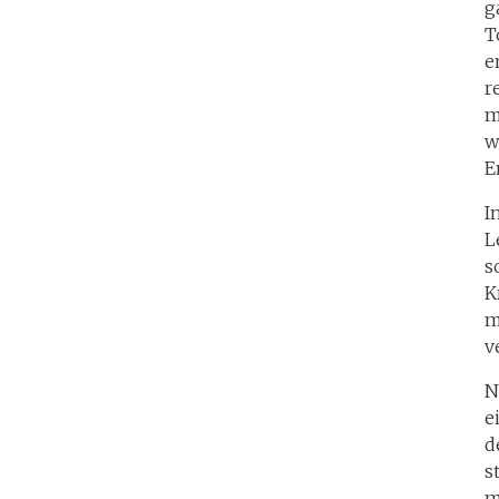
g
T
e
r
m
w
E
I
L
s
K
m
v
N
e
d
s
m