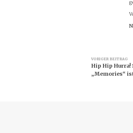
g
V
N
Beitrags
VORIGER BEITRAG
Hip Hip Hurra!
„Memories“ ist