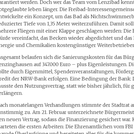
arantiert werden. Doch wer das Team vom Lenzibad kennt
otgeglaubte leben länger. Die Freibad-Interessengemeinsc
ntwickelte ein Konzept, um das Bad als Nichtschwimmer
eduzierter Tiefe von 1,35 Meter weiterzuführen. Damit soll
ehrere Fliegen mit einer Klappe geschlagen werden: Die 
ürde vereinfacht, das Becken wieder abgedichtet und das
nergie und Chemikalien kostengünstiger Weiterbetriebe
nsgesamt belaufen sich die Sanierungskosten für das Bür
enzinghausen auf 347.000 Euro – plus Eigenleistungen. D
ollte durch Eigenmittel, Spendenveranstaltungen, Förder
redit der NRW-Bank erfolgen. Eine Bedingung der Bank: 
usste den Nutzungsvertrag, statt wie bisher jährlich, für 
erlängern.
ach monatelangen Verhandlungen stimmte der Stadtrat am
instimmig zu. Am 21. Februar unterzeichnete Bürgermei
en neuen Vertrag, sodass die Finanzierung gesichert war. 
tarteten die ersten Arbeiten: Die Ehrenamtlichen vom FBI
arode Überlaufrinne und bereiteten alles für die kommen