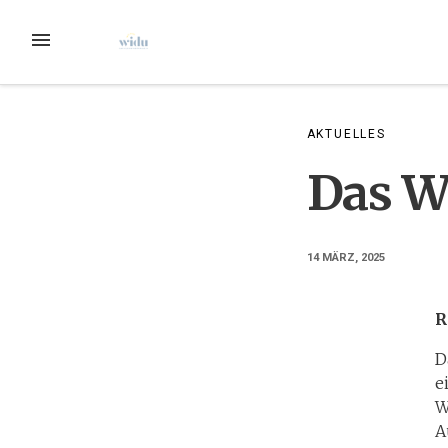
Zum
Inhalt
MENÜ
springen
AKTUELLES
Das W
14 MÄRZ, 2025
R
D
e
W
A