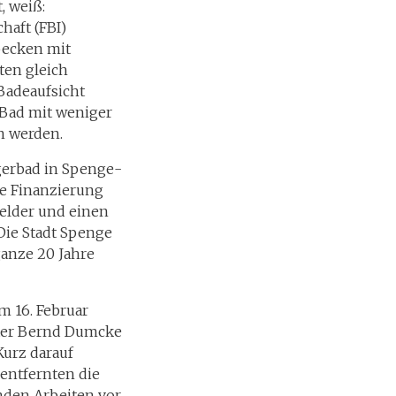
, weiß:
haft (FBI)
becken mit
ten gleich
Badeaufsicht
 Bad mit weniger
n werden.
gerbad in Spenge-
ie Finanzierung
gelder und einen
Die Stadt Spenge
ganze 20 Jahre
 16. Februar
ster Bernd Dumcke
Kurz darauf
 entfernten die
den Arbeiten vor.