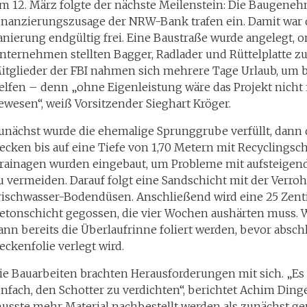
m 12. März folgte der nächste Meilenstein: Die Baugene
inanzierungszusage der NRW-Bank trafen ein. Damit war 
anierung endgültig frei. Eine Baustraße wurde angelegt, o
nternehmen stellten Bagger, Radlader und Rüttelplatte z
itglieder der FBI nahmen sich mehrere Tage Urlaub, um 
elfen – denn „ohne Eigenleistung wäre das Projekt nicht 
ewesen“, weiß Vorsitzender Sieghart Kröger.
unächst wurde die ehemalige Sprunggrube verfüllt, dann
ecken bis auf eine Tiefe von 1,70 Metern mit Recyclingscho
rainagen wurden eingebaut, um Probleme mit aufsteige
u vermeiden. Darauf folgt eine Sandschicht mit der Verro
rischwasser-Bodendüsen. Anschließend wird eine 25 Zent
etonschicht gegossen, die vier Wochen aushärten muss.
ann bereits die Überlaufrinne foliert werden, bevor absc
eckenfolie verlegt wird.
ie Bauarbeiten brachten Herausforderungen mit sich. „Es 
infach, den Schotter zu verdichten“, berichtet Achim Din
usste mehr Material nachbestellt werden als zunächst gep