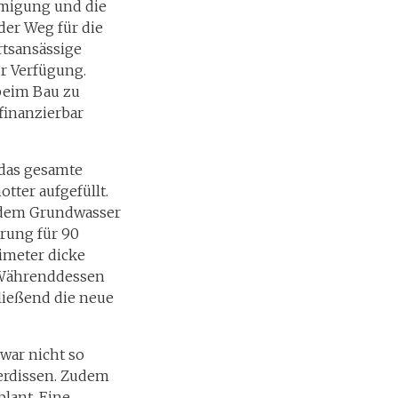
hmigung und die
der Weg für die
rtsansässige
ur Verfügung.
beim Bau zu
finanzierbar
 das gesamte
tter aufgefüllt.
ndem Grundwasser
hrung für 90
imeter dicke
 Währenddessen
hließend die neue
war nicht so
gerdissen. Zudem
lant. Eine