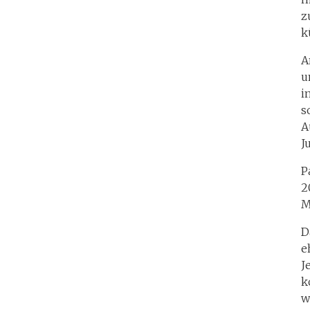
z
k
A
u
i
s
A
J
P
2
M
D
e
J
k
w