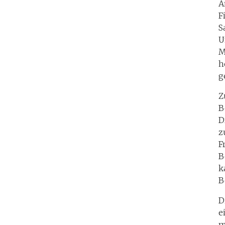
A
F
S
U
M
h
g
Z
B
D
z
F
B
k
B
D
e
m