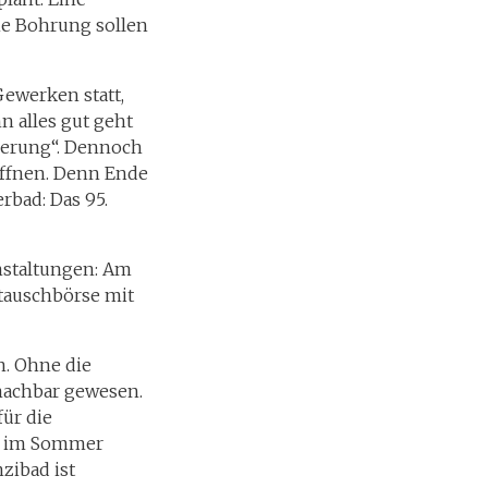
che Bohrung sollen
Gewerken statt,
n alles gut geht
rderung“. Dennoch
öffnen. Denn Ende
rbad: Das 95.
anstaltungen: Am
entauschbörse mit
n. Ohne die
 machbar gewesen.
für die
r im Sommer
zibad ist