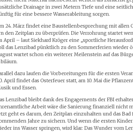
usätzliche Drainage in zwei Metern Tiefe und eine seitli
ünftig für eine bessere Wasserableitung sorgen.
m 24. März findet eine Baustellenbesprechung mit allen 
m den Zeitplan zu überprüfen. Die Verrohrung startet wen
m April – laut Siekhard Kröger eine „sportliche Herausfo
oll das Lenzibad pünktlich zu den Sommerferien wieder 
ugust wartet schon ein weiterer Meilenstein auf das Bürge
ubiläum.
arallel dazu laufen die Vorbereitungen für die ersten Ver
0. April findet das Osterfeuer statt, am 10. Mai die Pflanz
usik und Essen.
as Lenzibad bleibt dank des Engagements der FBI erhalte
hrenamtliche Arbeit wäre die Sanierung finanziell nicht
etzt geht es darum, den Zeitplan einzuhalten und das Bad 
ommenden Jahre zu sichern. Und wenn die ersten Kinde
ieder ins Wasser springen, wird klar: Das Wunder vom Len