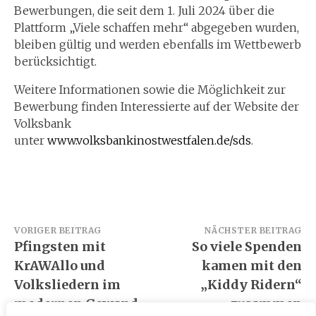
Bewerbungen, die seit dem 1. Juli 2024 über die
Plattform „Viele schaffen mehr“ abgegeben wurden,
bleiben gültig und werden ebenfalls im Wettbewerb
berücksichtigt.
Weitere Informationen sowie die Möglichkeit zur
Bewerbung finden Interessierte auf der Website der
Volksbank
unter
www.volksbankinostwestfalen.de/sds
.
Beitragsnavigation
VORIGER BEITRAG
NÄCHSTER BEITRAG
Pfingsten mit
So viele Spenden
KrAWAllo und
kamen mit den
Volksliedern im
„Kiddy Ridern“
modernen Gewand
zusammen