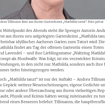
rea Tillmann liest aus ihrem Gartenkrimi „Mathilda tanzt“. Foto: privat
m Mittelpunkt des Abends steht die Spenger Autorin Andr
iest aus ihrem neu aufgelegten Gartenkrimi „Mathilda tanz
cheinbar idyllischer Aachener Garten zum Tatort wird. Die
athilda findet am Tag der offenen Gartentür einen Tote
nd Lavendel – und ihre Lieblingsstatue „Waltzing Matilda
rompt als Mordwaffe. Was folgt, ist ein verzwickter Krimina
endungen, in den nicht nur Mathilda, sondern auch ihre
mmer tiefer hineingezogen werden.
och „Mathilda tanzt“ ist nur der Auftakt – Andrea Tillm
m Gepäck: weitere Neuerscheinungen, eigene Gedichte un
ine oder andere Überraschung aus ihrem vielseitigen Rep
laubt, Physik und Krimis hätten wenig miteinander zu tun
bend eines Besseren belehrt: Tillmanns, die hauptberufli