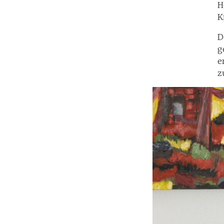
H
K
D
g
e
z