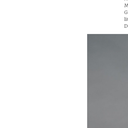
M
G
l
D