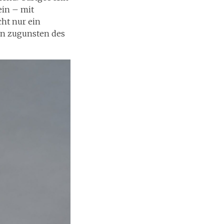
ein – mit
cht nur ein
ion zugunsten des