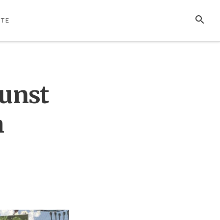
SUCHE
TE
unst
m