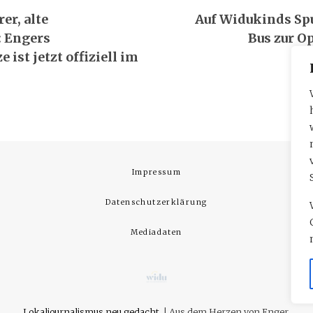
navigation
er, alte
Auf Widukinds Sp
: Engers
Bus zur O
 ist jetzt offiziell im
Impressum
Datenschutzerklärung
Mediadaten
Lokaljournalismus neu gedacht.
|
Aus dem Herzen von Enger.