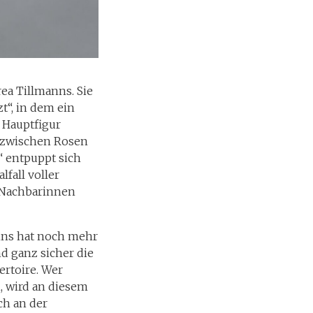
ea Tillmanns. Sie
t“, in dem ein
 Hauptfigur
n zwischen Rosen
“ entpuppt sich
lfall voller
 Nachbarinnen
anns hat noch mehr
d ganz sicher die
ertoire. Wer
, wird an diesem
ch an der