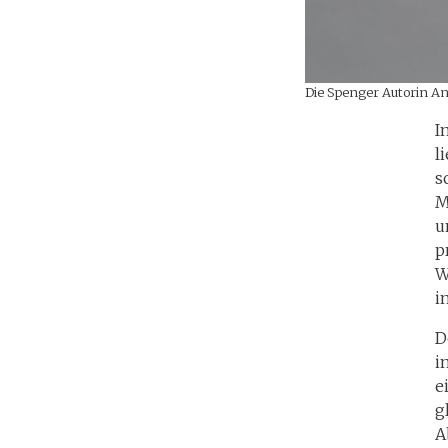
Die Spenger Autorin And
I
l
s
M
u
p
W
i
D
i
e
g
A