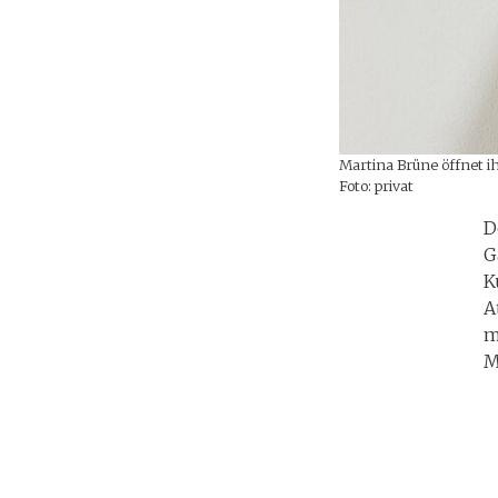
Martina Brüne öffnet 
Foto: privat
D
G
K
A
m
M