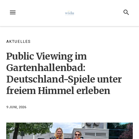
Zum
Inhalt
MENÜ
SUCHE
springen
AKTUELLES
Public Viewing im
Gartenhallenbad:
Deutschland-Spiele unter
freiem Himmel erleben
9 JUNI, 2026