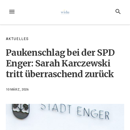
Zum
Inhalt
MENÜ
SUCHE
springen
AKTUELLES
Paukenschlag bei der SPD
Enger: Sarah Karczewski
tritt überraschend zurück
10 MÄRZ, 2026