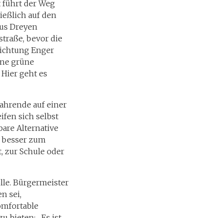
t führt der Weg
ießlich auf den
aus Dreyen
traße, bevor die
 Richtung Enger
ine grüne
 Hier geht es
fahrende auf einer
ifen sich selbst
bare Alternative
ch besser zum
, zur Schule oder
lle. Bürgermeister
n sei,
omfortable
u bieten: „Es ist