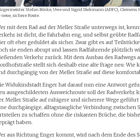
 Bürgermeister Stefan Böske, Uwe und Sigrid Diekmann (ADFC), Clemens 
 neue, sichere Route.
er mit dem Rad auf der Meller Straße unterwegs ist, kenn
erkehr ist dicht, die Fahrbahn eng, und selbst geübte Radf
ier oft eher geduldet als sicher. Zwar gibt es auf Teilstück
och sie enden abrupt und lassen Radfahrende plötzlich w
ließenden Verkehr zurück. Mit dem Ausbau des Radwegs a
ordhofstraße stellt sich deshalb eine alte Frage neu: Wi
nd durchgängig von der Meller Straße auf diese komforta
ie Widukindstadt Enger hat darauf nun eine Antwort gefu
eu ausgeschilderten Ausweichroute soll der Radverkehr kü
er Meller Straße auf ruhigere und sicherere Wege geführt w
ine durchgängige, alltagstaugliche Verbindung zwischen 
rtsteilen zu schaffen ohne die riskanten Brüche, die bishe
eprägt haben.
er aus Richtung Enger kommt, wird nach dem Ende des S