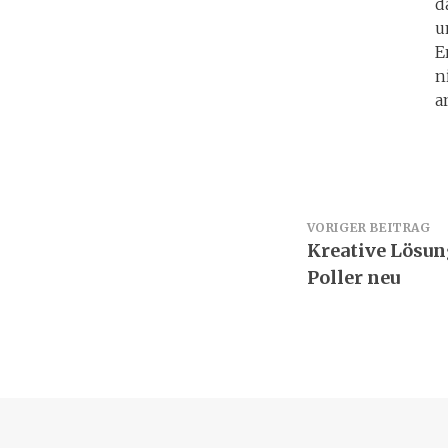
d
u
E
n
a
Beitrags
VORIGER BEITRAG
Kreative Lösun
Poller neu