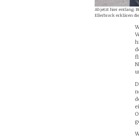
Ab jetzt hier entlang:
Ellerbrock erklären die
W
V
h
d
f
N
u
D
n
d
e
O
g
W