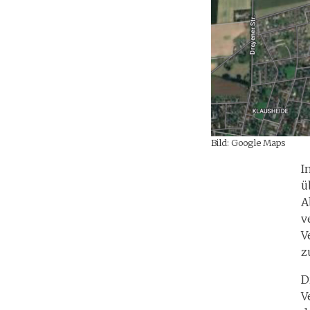
Bild: Google Maps
I
ü
A
v
V
z
D
V