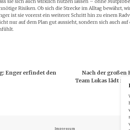
ass sie sich auch wirklich nutzen lassen – ohne Mutprob
nnötige Risiken. Ob sich die Strecke im Alltag bewährt, wi
nger ist sie vorerst ein weiterer Schritt hin zu einem Rad
icht nur auf dem Plan gut aussieht, sondern sich auch auf 
nfühlt.
navigation
g: Enger erfindet den
Nach der großen 
Team Lukas lädt zu
Impressum