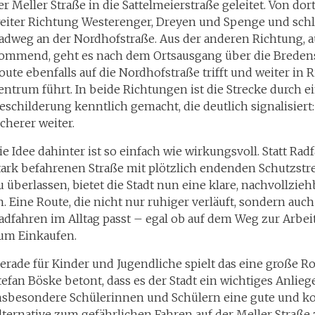
er Meller Straße in die Sattelmeierstraße geleitet. Von dor
eiter Richtung Westerenger, Dreyen und Spenge und schl
adweg an der Nordhofstraße. Aus der anderen Richtung, 
ommend, geht es nach dem Ortsausgang über die Bredens
oute ebenfalls auf die Nordhofstraße trifft und weiter in
entrum führt. In beide Richtungen ist die Strecke durch e
eschilderung kenntlich gemacht, die deutlich signalisiert:
icherer weiter.
ie Idee dahinter ist so einfach wie wirkungsvoll. Statt Rad
tark befahrenen Straße mit plötzlich endenden Schutzstre
u überlassen, bietet die Stadt nun eine klare, nachvollzieh
n. Eine Route, die nicht nur ruhiger verläuft, sondern au
adfahren im Alltag passt – egal ob auf dem Weg zur Arbeit
um Einkaufen.
erade für Kinder und Jugendliche spielt das eine große Ro
tefan Böske betont, dass es der Stadt ein wichtiges Anliege
nsbesondere Schülerinnen und Schülern eine gute und k
lternative zum gefährlichen Fahren auf der Meller Straße z