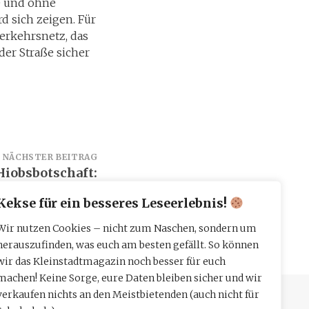
e und ohne
rd sich zeigen. Für
verkehrsnetz, das
der Straße sicher
NÄCHSTER BEITRAG
Hiobsbotschaft:
m Gespräch über
Kekse für ein besseres Leseerlebnis!
die Zukunft ein
Wir nutzen Cookies – nicht zum Naschen, sondern um
herauszufinden, was euch am besten gefällt. So können
wir das Kleinstadtmagazin noch besser für euch
machen! Keine Sorge, eure Daten bleiben sicher und wir
verkaufen nichts an den Meistbietenden (auch nicht für