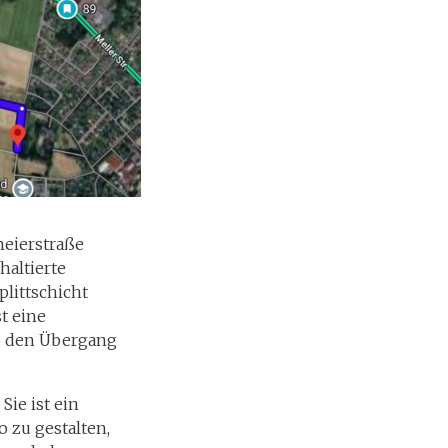
meierstraße
haltierte
plittschicht
t eine
nd den Übergang
ie ist ein
 zu gestalten,