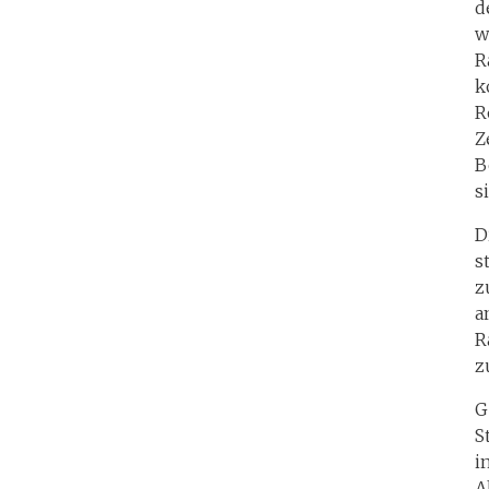
d
w
R
k
R
Z
B
s
D
s
z
a
R
z
G
S
i
A