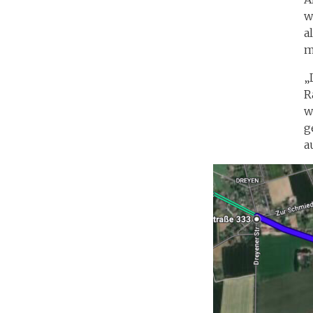
w
a
m
„
R
w
g
a