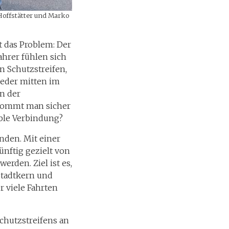
Hoffstätter und Marko
t das Problem: Der
ahrer fühlen sich
en Schutzstreifen,
ieder mitten im
n der
e kommt man sicher
ble Verbindung?
nden. Mit einer
nftig gezielt von
erden. Ziel ist es,
Stadtkern und
r viele Fahrten
chutzstreifens an