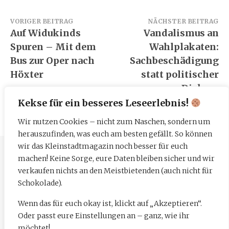
Beitragsnavigation
VORIGER BEITRAG
NÄCHSTER BEITRAG
Auf Widukinds
Vandalismus an
Spuren – Mit dem
Wahlplakaten:
Bus zur Oper nach
Sachbeschädigung
Höxter
statt politischer
Diskurs
Kekse für ein besseres Leseerlebnis!
Wir nutzen Cookies – nicht zum Naschen, sondern um
herauszufinden, was euch am besten gefällt. So können
wir das Kleinstadtmagazin noch besser für euch
machen! Keine Sorge, eure Daten bleiben sicher und wir
Impressum
verkaufen nichts an den Meistbietenden (auch nicht für
Datenschutzerklärung
Schokolade).
Wenn das für euch okay ist, klickt auf „Akzeptieren“.
Mediadaten
Oder passt eure Einstellungen an – ganz, wie ihr
möchtet!