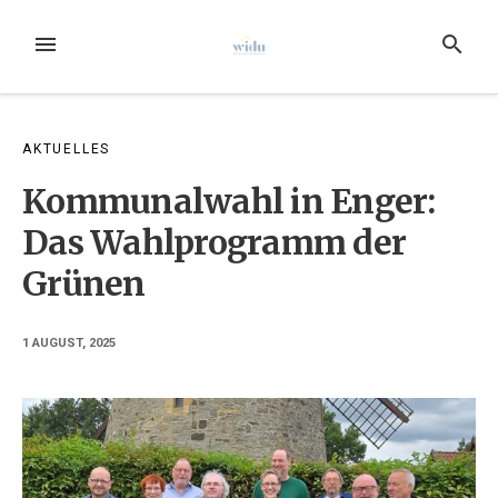
Zum
Inhalt
MENÜ
SUCHE
springen
AKTUELLES
Kommunalwahl in Enger:
Das Wahlprogramm der
Grünen
1 AUGUST, 2025