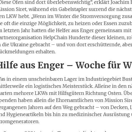
Diese Öfen sind dort überlebenswichtig“, erklärt Joachim
ission Siret, während ein Gabelstapler surrend die nächs
en LKW hebt. „Wenn im Winter die Stromversorgung zus
ie oft die einzige Möglichkeit, zu heizen oder Essen zuzu
m letzten Jahr hatten die Helfer aus Enger gemeinsam mit
artnerorganisation HelpChain Hunderte dieser kleinen, r
n die Ukraine gebracht – und von dort erschütternde, abe
ückmeldungen erhalten.
Hilfe aus Enger – Woche für 
as in einem unscheinbaren Lager im Industriegebiet Busted
ittlerweile ein logistisches Meisterstück. Alleine in den
tarten mehrere LKWs mit Hilfsgütern Richtung Osten. Ü
penden haben allein die Ehrenamtlichen von Mission Sire
ergangenen Jahren auf den Weg gebracht – von Decken, 
nd Hygieneartikeln bis hin zu medizinischer Ausrüstung
tromgeneratoren.