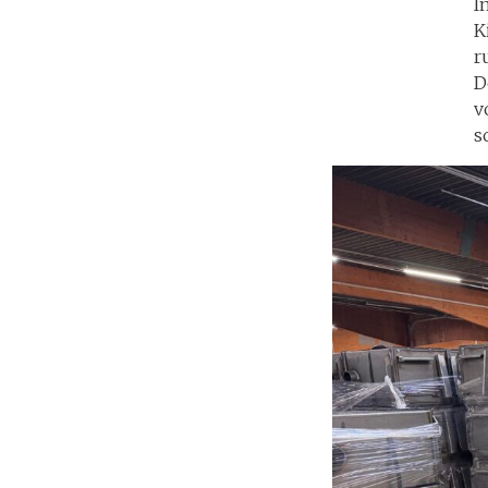
I
K
r
D
v
s