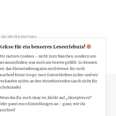
NÄCHSTER BEITRAG
euen Orten: Das
Kekse für ein besseres Leseerlebnis!
sell dreht sich
Wir nutzen Cookies – nicht zum Naschen, sondern um
herauszufinden, was euch am besten gefällt. So können
wir das Kleinstadtmagazin noch besser für euch
machen! Keine Sorge, eure Daten bleiben sicher und wir
verkaufen nichts an den Meistbietenden (auch nicht für
Schokolade).
Wenn das für euch okay ist, klickt auf „Akzeptieren“.
Oder passt eure Einstellungen an – ganz, wie ihr
möchtet!