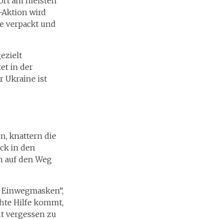
dort am meisten
-Aktion wird
e verpackt und
ezielt
et in der
 Ukraine ist
n, knattern die
ck in den
ch auf den Weg
d Einwegmasken“,
chte Hilfe kommt,
ht vergessen zu