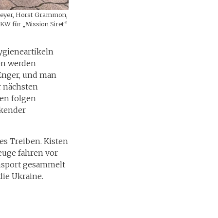
meyer, Horst Grammon,
W für „Mission Siret“
ygieneartikeln
en werden
 Enger, und man
ur nächsten
en folgen
ckender
es Treiben. Kisten
euge fahren vor
ansport gesammelt
die Ukraine.