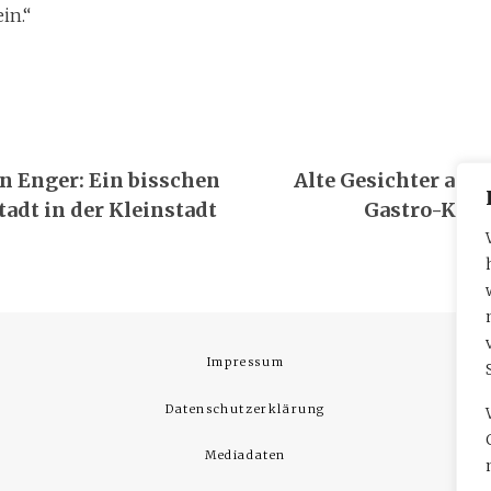
ein.“
navigation
n Enger: Ein bisschen
Alte Gesichter an n
adt in der Kleinstadt
Gastro-Karus
Impressum
Datenschutzerklärung
Mediadaten