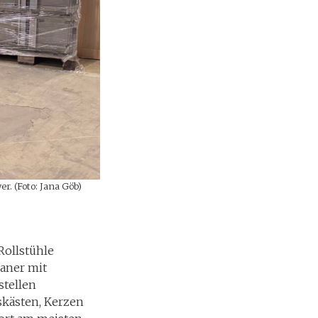
r. (Foto: Jana Göb)
Rollstühle
raner mit
stellen
skästen, Kerzen