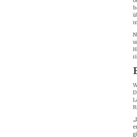
o
b
ü
m
N
u
H
r
W
D
L
R
„
e
g