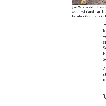
Jan Osterwald, Johann
Malte Wittland, Carol
beladen. (Foto: Jana Gö
Z
k
v
s
S
E
S
A
s
u
–