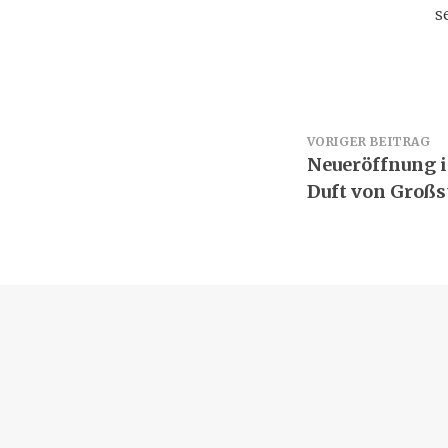
s
Beitrags
VORIGER BEITRAG
Neueröffnung i
Duft von Großst