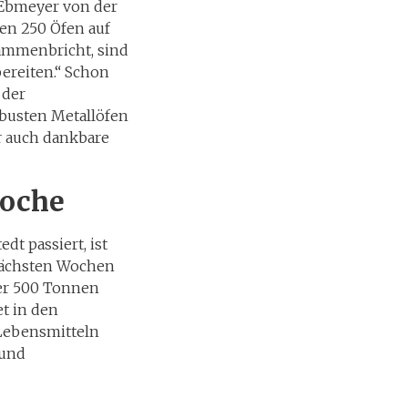
 Ebmeyer von der
ten 250 Öfen auf
ammenbricht, sind
bereiten.“ Schon
 der
obusten Metallöfen
r auch dankbare
Woche
t passiert, ist
 nächsten Wochen
ber 500 Tonnen
t in den
Lebensmitteln
 und