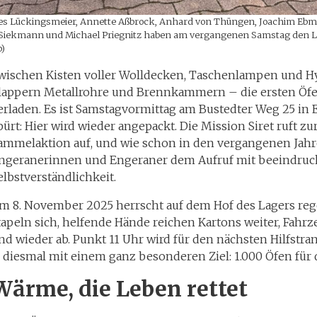
es Lückingsmeier, Annette Aßbrock, Anhard von Thüngen, Joachim Eb
a Siekmann und Michael Priegnitz haben am vergangenen Samstag den LK
b)
wischen Kisten voller Wolldecken, Taschenlampen und H
lappern Metallrohre und Brennkammern – die ersten Öf
erladen. Es ist Samstagvormittag am Bustedter Weg 25 in
pürt: Hier wird wieder angepackt. Die Mission Siret ruft z
ammelaktion auf, und wie schon in den vergangenen Jahr
ngeranerinnen und Engeraner dem Aufruf mit beeindru
elbstverständlichkeit.
m 8. November 2025 herrscht auf dem Hof des Lagers reg
tapeln sich, helfende Hände reichen Kartons weiter, Fahrz
nd wieder ab. Punkt 11 Uhr wird für den nächsten Hilfstr
 diesmal mit einem ganz besonderen Ziel: 1.000 Öfen für 
Wärme, die Leben rettet