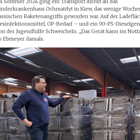
m Sommer 2024 ging ein Transport direkt an das
inderkrankenhaus Ochmatdyt in Kiew, das wenige Wochen
ussischen Raketenangriffs geworden war. Auf der Ladefläc
esinfektionsmittel, OP-Bedarf – und ein 90-PS-Dieselgen
on der Jugendhilfe Schweicheln. „Das Gerät kann im Notfal
o Ebmeyer damals.