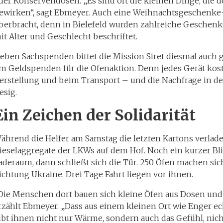
der Konservendosen. „Es sind oft die kleinen Dinge, die 
ewirken“, sagt Ebmeyer. Auch eine Weihnachtsgeschenke
berbracht, denn in Bielefeld wurden zahlreiche Geschenk
it Alter und Geschlecht beschriftet.
eben Sachspenden bittet die Mission Siret diesmal auch g
m Geldspenden für die Ofenaktion. Denn jedes Gerät kost
erstellung und beim Transport – und die Nachfrage in der
iesig.
Ein Zeichen der Solidarität
ährend die Helfer am Samstag die letzten Kartons verlade
ieselaggregate der LKWs auf dem Hof. Noch ein kurzer Bli
aderaum, dann schließt sich die Tür. 250 Öfen machen si
ichtung Ukraine. Drei Tage Fahrt liegen vor ihnen.
Die Menschen dort bauen sich kleine Öfen aus Dosen un
rzählt Ebmeyer. „Dass aus einem kleinen Ort wie Enger e
ibt ihnen nicht nur Wärme, sondern auch das Gefühl, nic