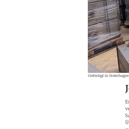
Gefertigt in Steinhagen
E
v
S
Ü