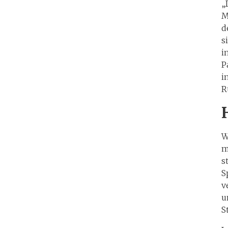
„
M
d
s
i
P
i
R
W
m
s
S
v
u
S