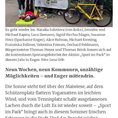
Es geht wieder los: Nataliia Soloviova (von links), Jennifer und
Michael Kapiza, Luca Ziemann, Sigrid Kirchschlager, Susanne
Herz (Sparkasse Enger), Alice Ruhnau, Michael Ewering,
Franziska Follmer, Valentina Friesen, Gerhard Feldmann,
Bürgermeister Thomas Meyer und Thomas Brink freuen sich auf
die kostenlosen Sportangebote bei der Aktion „Sport im Park“ in
diesem Jahr in Enger. Foto: Jana Göb
Neun Wochen, neun Kommunen, unzählige
Möglichkeiten – und Enger mittendrin.
Die Sonne steht tief über der Maiwiese, auf dem
Schützenplatz flattern Yogamatten im leichten
Wind, und vom Tennisplatz schallt ausgelassenes
Lachen durch die Luft: Es ist wieder soweit – „Sport
im Park“ bringt auch in diesem Sommer frischen
Schwung in die Stadt. Und das Projekt wächst.