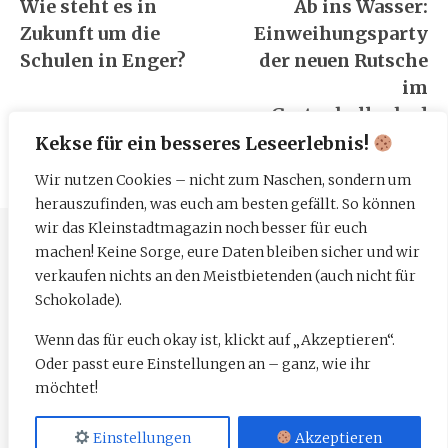
Wie steht es in
Ab ins Wasser:
Zukunft um die
Einweihungsparty
Schulen in Enger?
der neuen Rutsche
im
Gartenhallenbad
Kekse für ein besseres Leseerlebnis!
Wir nutzen Cookies – nicht zum Naschen, sondern um
herauszufinden, was euch am besten gefällt. So können
wir das Kleinstadtmagazin noch besser für euch
machen! Keine Sorge, eure Daten bleiben sicher und wir
Impressum
verkaufen nichts an den Meistbietenden (auch nicht für
Datenschutzerklärung
Schokolade).
Wenn das für euch okay ist, klickt auf „Akzeptieren“.
Mediadaten
Oder passt eure Einstellungen an – ganz, wie ihr
möchtet!
Einstellungen
Akzeptieren